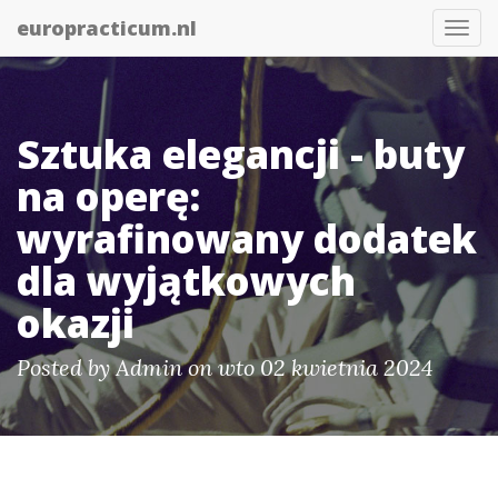
europracticum.nl
Togg
navi
Sztuka elegancji - buty
na operę:
wyrafinowany dodatek
dla wyjątkowych
okazji
Posted by
Admin
on wto 02 kwietnia 2024