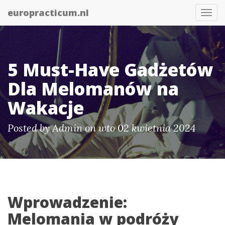
europracticum.nl
Togg
navi
5 Must-Have Gadżetów
Dla Melomanów na
Wakacje
Posted by
Admin
on wto 02 kwietnia 2024
Wprowadzenie:
Melomania w podróży